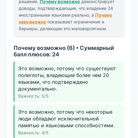
решение.
Почему возможно
демонстрирует
доводы, подтверждающие, что владение 24
иностранными языками реально, а
Почему
невозможно
показывает ограничения и
барьеры, делающие это маловероятным.
Почему возможно (6) • Суммарный
балл плюсов: 24
Это возможно, потому что существуют
полиглоты, владеющие более чем 20
языками, что подтверждено
документально.
Важность: 5/5
Это возможно, потому что некоторые
люди обладают исключительной
памятью и языковыми способностями.
Важность: 4/5