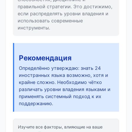
правильной стратегии. Это достижимо,
если распределять уровни владения и
использовать современные
инструменты.
Рекомендация
Определённо утверждаю: знать 24
иностранных языка возможно, хотя и
крайне сложно. Необходимо чётко
различать уровни владения языками и
применять системный подход к их
поддержанию.
Изучите все факторы, влияющие на ваше