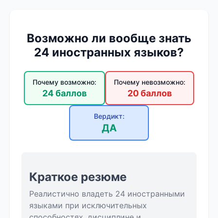
Возможно ли вообще знать
24 иностранных языков?
Почему возможно:
Почему невозможно:
24 баллов
20 баллов
Вердикт:
ДА
Краткое резюме
Реалистично владеть 24 иностранными
языками при исключительных
способностях, дисциплине и