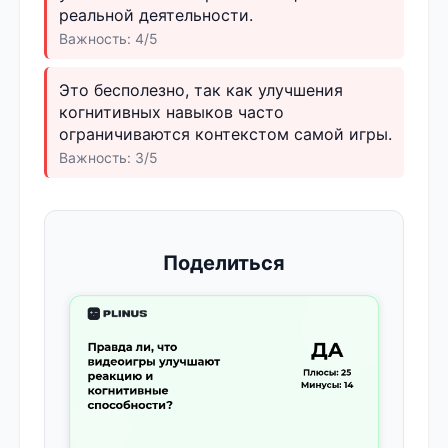
реальной деятельности.
Важность: 4/5
Это бесполезно, так как улучшения
когнитивных навыков часто
ограничиваются контекстом самой игры.
Важность: 3/5
Поделиться