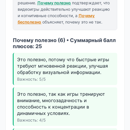
решение.
Почему полезно
подтверждает, что
видеоигры действительно улучшают реакцию
и когнитивные способности, а
Почему
бесполезно
объясняет, почему это не так.
Почему полезно (6) • Суммарный балл
плюсов: 25
Это полезно, потому что быстрые игры
требуют мгновенной реакции, улучшая
обработку визуальной информации.
Важность: 5/5
Это полезно, так как игры тренируют
внимание, многозадачность и
способность к концентрации в
динамичных условиях.
Важность: 4/5