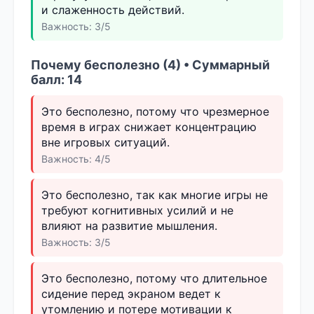
и слаженность действий.
Важность: 3/5
Почему бесполезно (4) • Суммарный
балл: 14
Это бесполезно, потому что чрезмерное
время в играх снижает концентрацию
вне игровых ситуаций.
Важность: 4/5
Это бесполезно, так как многие игры не
требуют когнитивных усилий и не
влияют на развитие мышления.
Важность: 3/5
Это бесполезно, потому что длительное
сидение перед экраном ведет к
утомлению и потере мотивации к