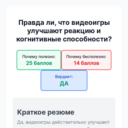
Правда ли, что видеоигры
улучшают реакцию и
когнитивные способности?
Почему полезно:
Почему бесполезно:
25 баллов
14 баллов
Вердикт:
ДА
Краткое резюме
Да, видеоигры действительно улучшают