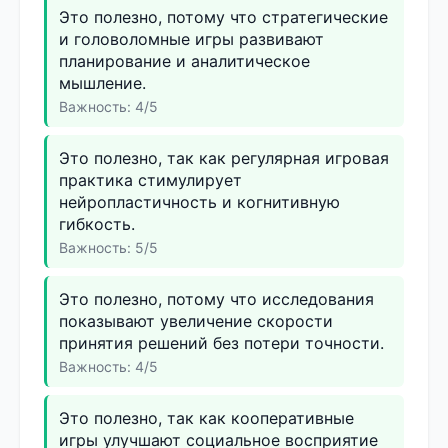
Это полезно, потому что стратегические
и головоломные игры развивают
планирование и аналитическое
мышление.
Важность: 4/5
Это полезно, так как регулярная игровая
практика стимулирует
нейропластичность и когнитивную
гибкость.
Важность: 5/5
Это полезно, потому что исследования
показывают увеличение скорости
принятия решений без потери точности.
Важность: 4/5
Это полезно, так как кооперативные
игры улучшают социальное восприятие