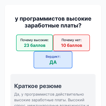
у программистов высокие
заработные платы?
Почему высокие:
Почему нет:
23 баллов
10 баллов
Вердикт:
ДА
Краткое резюме
Да, у программистов действительно
высокие заработные платы. Высокий
спрос, международные возможности и