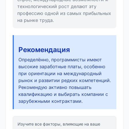
технологический рост делают эту
профессию одной из самых прибыльных
на рынке труда.
Рекомендация
Определённо, программисты имеют
высокие заработные платы, особенно
при ориентации на международный
рынок и развитии редких компетенций.
Рекомендую активно повышать
квалификацию и выбирать компании с
зарубежными контрактами.
Изучите все факторы, влияющие на ваше