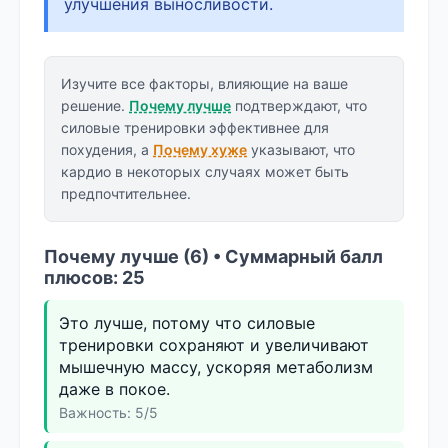
улучшения выносливости.
Изучите все факторы, влияющие на ваше
решение.
Почему лучше
подтверждают, что
силовые тренировки эффективнее для
похудения, а
Почему хуже
указывают, что
кардио в некоторых случаях может быть
предпочтительнее.
Почему лучше (6) • Суммарный балл
плюсов: 25
Это лучше, потому что силовые
тренировки сохраняют и увеличивают
мышечную массу, ускоряя метаболизм
даже в покое.
Важность: 5/5