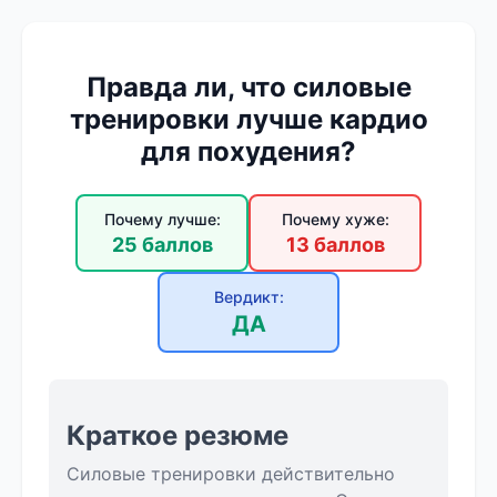
Правда ли, что силовые
тренировки лучше кардио
для похудения?
Почему лучше:
Почему хуже:
25 баллов
13 баллов
Вердикт:
ДА
Краткое резюме
Силовые тренировки действительно