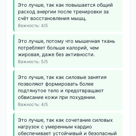
Это лучше, так как повышается общий
расход энергии после тренировки за
счёт восстановления мышц.
Важность: 4/5
Это лучше, потому что мышечная ткань
потребляет больше калорий, чем
жировая, даже без активности.
Важность: 5/5
Это лучше, так как силовые занятия
позволяют формировать более
подтянутое тело и предотвращают
обвисание кожи при похудении.
Важность: 4/5
Это лучше, так как сочетание силовых
нагрузок с умеренным кардио
обеспечивает устойчивый и безопасный