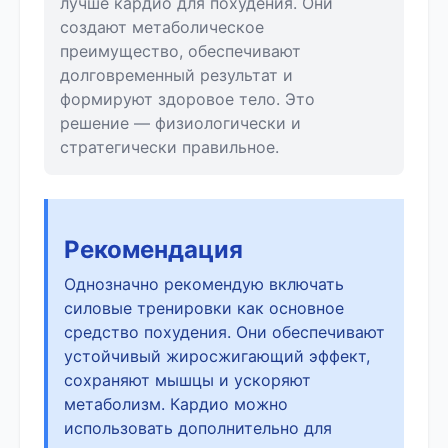
лучше кардио для похудения. Они
создают метаболическое
преимущество, обеспечивают
долговременный результат и
формируют здоровое тело. Это
решение — физиологически и
стратегически правильное.
Рекомендация
Однозначно рекомендую включать
силовые тренировки как основное
средство похудения. Они обеспечивают
устойчивый жиросжигающий эффект,
сохраняют мышцы и ускоряют
метаболизм. Кардио можно
использовать дополнительно для