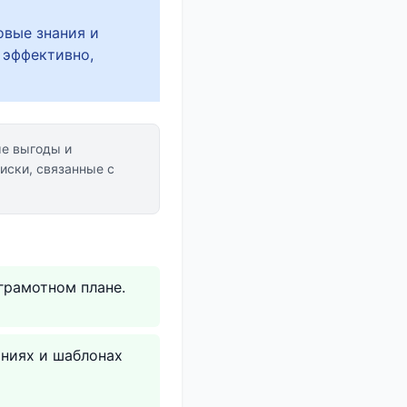
овые знания и
 эффективно,
е выгоды и
иски, связанные с
грамотном плане.
аниях и шаблонах