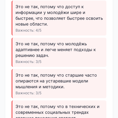
Это не так, потому что доступ к
информации у молодёжи шире и
быстрее, что позволяет быстрее освоить
новые области.
Важность: 4/5
Это не так, потому что молодёжь
адаптивнее и легче меняет подходы к
решению задач.
Важность: 3/5
Это не так, потому что старшие часто
опираются на устаревшие модели
мышления и методики.
Важность: 3/5
Это не так, потому что в технических и
современных социальных трендах
старшие поколения отстают.