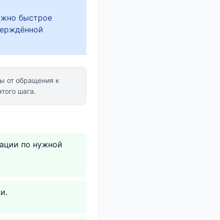
ужно быстрое
верждённой
ы от обращения к
того шага.
ации по нужной
и.