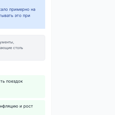
жало примерно на
тывать это при
ументы,
гающие столь
ть поездок
инфляцию и рост