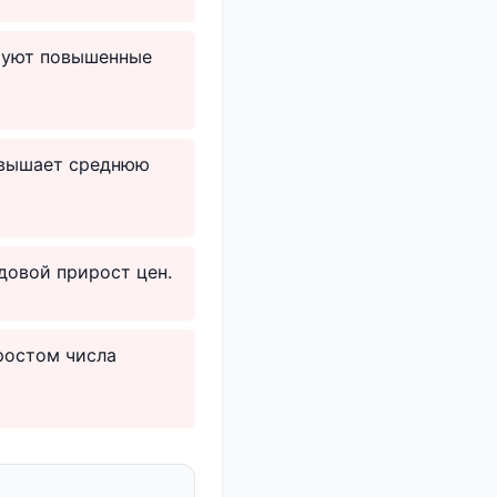
ируют повышенные
авышает среднюю
довой прирост цен.
ростом числа