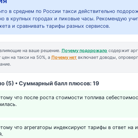
ия
 что в среднем по России такси действительно подоро
нно в крупных городах и пиковые часы. Рекомендую учи
ета и сравнивать тарифы разных сервисов.
 влияющие на ваше решение.
Почему подорожало
содержит арг
цен на такси на 50%, а
Почему нет
включает доводы, опровер
ание.
 (5) • Суммарный балл плюсов: 19
отому что после роста стоимости топлива себестоимос
чилась.
тому что агрегаторы индексируют тарифы в ответ на 
й.