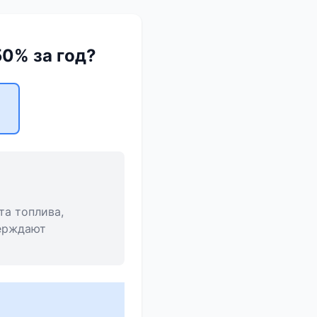
50% за год?
та топлива,
верждают