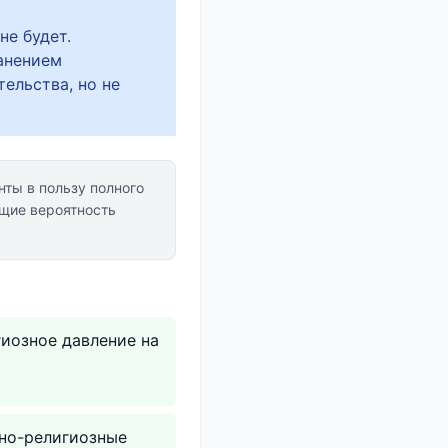
не будет.
анением
ельства, но не
ты в пользу полного
щие вероятность
гиозное давление на
но-религиозные