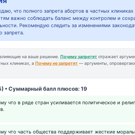
ия
аю, что полного запрета абортов в частных клиниках 
тям важно соблюдать баланс между контролем и сохр
ьности. Рекомендую следить за изменениями законодат
о запрета.
 влияющие на ваше решение.
Почему запретят
отражает аргумен
тных клиниках, а
Почему не запретят
— аргументы, опровергаю
5) • Суммарный балл плюсов: 19
му что в ряде стран усиливается политическое и рели
в.
ому что часть общества поддерживает жесткие мораль