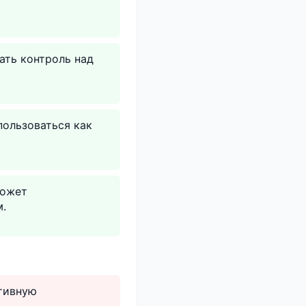
ать контроль над
пользоваться как
может
м.
ативную