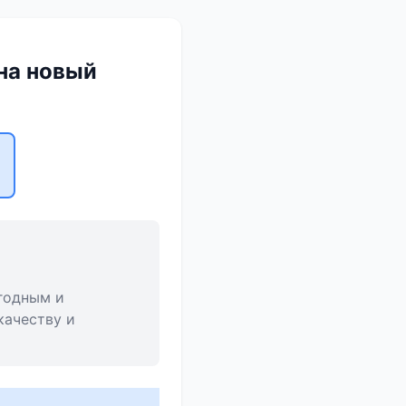
на новый
годным и
качеству и