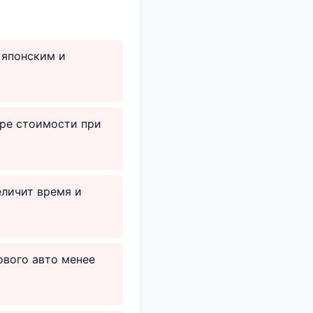
 японским и
ере стоимости при
еличит время и
ового авто менее