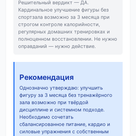
Решительный вердикт — ДА.
Кардинальное улучшение фигуры без
спортзала возможно за 3 месяца при
строгом контроле калорийности,
регулярных домашних тренировках и
полноценном восстановлении. Не нужно
оправданий — нужно действие.
Рекомендация
Однозначно утверждаю: улучшить
фигуру за 3 месяца без тренажёрного
зала возможно при твёрдой
дисциплине и системном подходе.
Необходимо сочетать
сбалансированное питание, кардио и
силовые упражнения с собственным