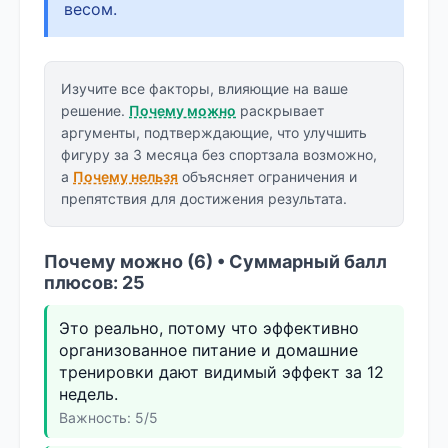
весом.
Изучите все факторы, влияющие на ваше
решение.
Почему можно
раскрывает
аргументы, подтверждающие, что улучшить
фигуру за 3 месяца без спортзала возможно,
а
Почему нельзя
объясняет ограничения и
препятствия для достижения результата.
Почему можно (6) • Суммарный балл
плюсов: 25
Это реально, потому что эффективно
организованное питание и домашние
тренировки дают видимый эффект за 12
недель.
Важность: 5/5