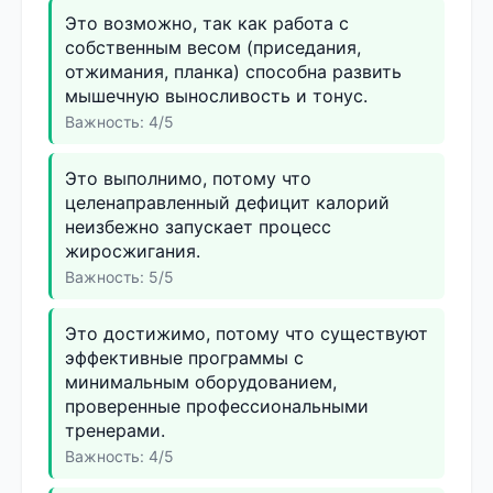
Это возможно, так как работа с
собственным весом (приседания,
отжимания, планка) способна развить
мышечную выносливость и тонус.
Важность: 4/5
Это выполнимо, потому что
целенаправленный дефицит калорий
неизбежно запускает процесс
жиросжигания.
Важность: 5/5
Это достижимо, потому что существуют
эффективные программы с
минимальным оборудованием,
проверенные профессиональными
тренерами.
Важность: 4/5