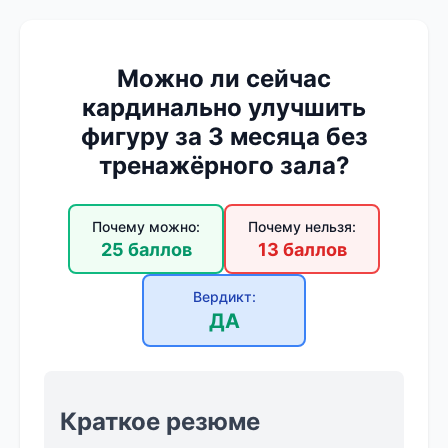
Можно ли сейчас
кардинально улучшить
фигуру за 3 месяца без
тренажёрного зала?
Почему можно:
Почему нельзя:
25 баллов
13 баллов
Вердикт:
ДА
Краткое резюме