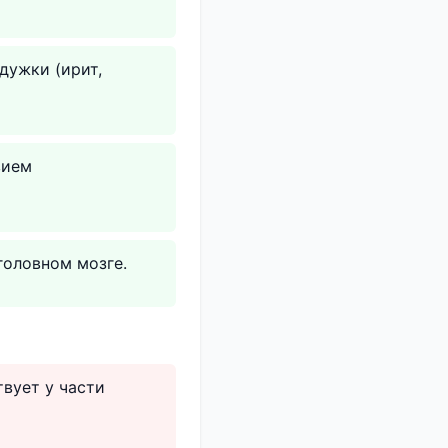
дужки (ирит,
вием
головном мозге.
твует у части