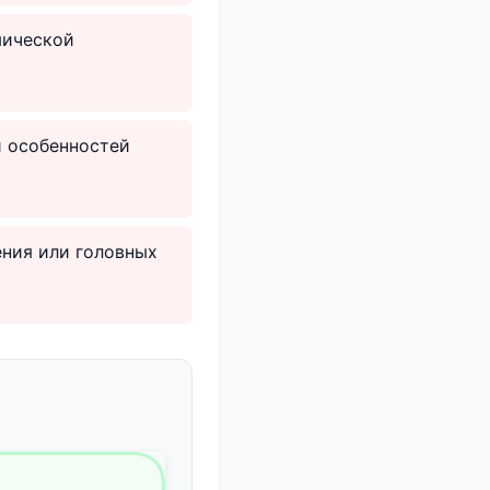
мической
и особенностей
ения или головных