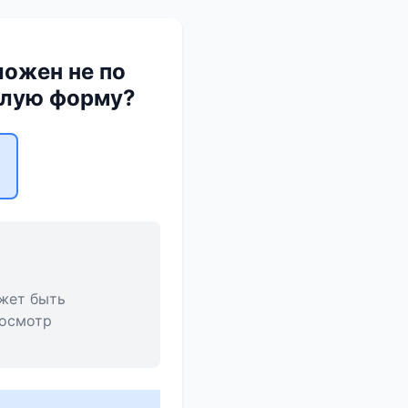
ложен не по
углую форму?
жет быть
 осмотр