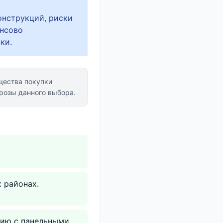
онструкций, риски
ансово
ки.
ества покупки
розы данного выбора.
.
 районах.
нию с панельными