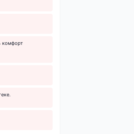
ь комфорт
еке.