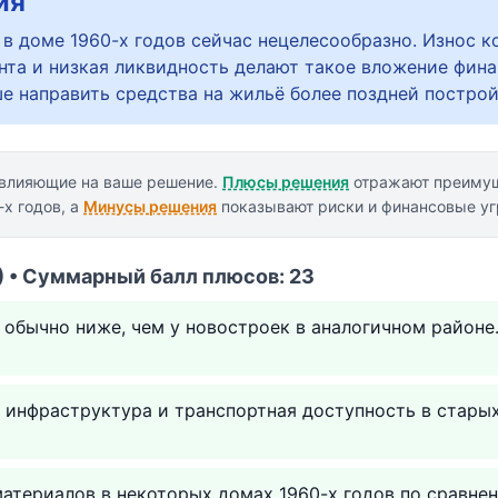
ия
 в доме 1960-х годов сейчас нецелесообразно. Износ к
нта и низкая ликвидность делают такое вложение фин
е направить средства на жильё более поздней построй
 влияющие на ваше решение.
Плюсы решения
отражают преимущ
х годов, а
Минусы решения
показывают риски и финансовые уг
 • Суммарный балл плюсов: 23
 обычно ниже, чем у новостроек в аналогичном районе
инфраструктура и транспортная доступность в старых
атериалов в некоторых домах 1960-х годов по сравне