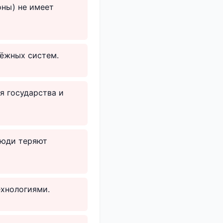
оны) не имеет
ёжных систем.
я государства и
люди теряют
ехнологиями.