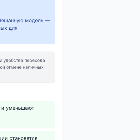
смешанную модель —
ных для
и удобства перехода
ной отмене наличных
и и уменьшают
ции становятся