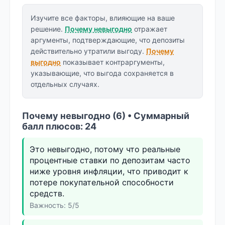
Изучите все факторы, влияющие на ваше
решение.
Почему невыгодно
отражает
аргументы, подтверждающие, что депозиты
действительно утратили выгоду.
Почему
выгодно
показывает контраргументы,
указывающие, что выгода сохраняется в
отдельных случаях.
Почему невыгодно (6) • Суммарный
балл плюсов: 24
Это невыгодно, потому что реальные
процентные ставки по депозитам часто
ниже уровня инфляции, что приводит к
потере покупательной способности
средств.
Важность: 5/5