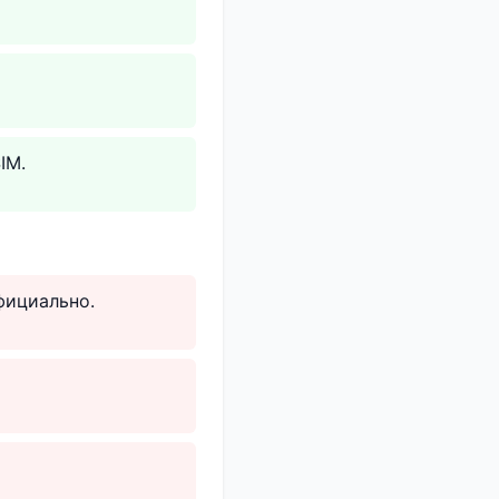
IM.
фициально.