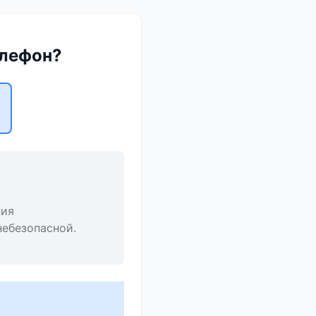
елефон?
ния
небезопасной.