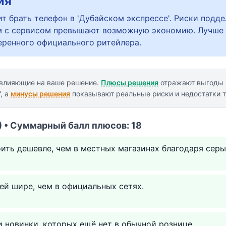
ия
т брать телефон в 'Дубайском экспрессе'. Риски подде
ем с сервисом превышают возможную экономию. Лучше
еренного официального ритейлера.
 влияющие на ваше решение.
Плюсы решения
отражают выгоды 
, а
минусы решения
показывают реальные риски и недостатки т
 • Суммарный балл плюсов: 18
ить дешевле, чем в местных магазинах благодаря сер
й шире, чем в официальных сетях.
 новинки, которых ещё нет в обычной рознице.