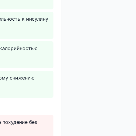
ельность к инсулину
а калорийностью
ному снижению
е похудение без