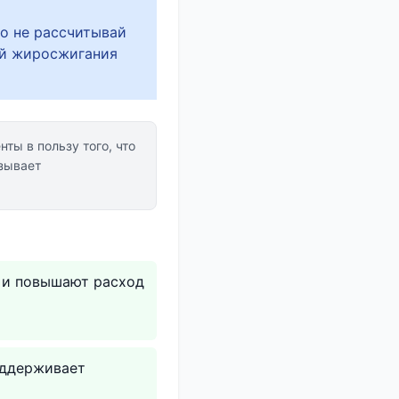
но не рассчитывай
ой жиросжигания
ты в пользу того, что
зывает
з и повышают расход
оддерживает