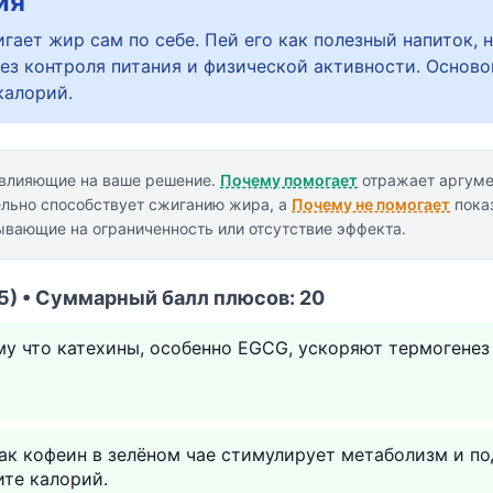
ия
гает жир сам по себе. Пей его как полезный напиток, 
без контроля питания и физической активности. Основ
калорий.
 влияющие на ваше решение.
Почему помогает
отражает аргумен
ельно способствует сжиганию жира, а
Почему не помогает
пока
ывающие на ограниченность или отсутствие эффекта.
5) • Суммарный балл плюсов: 20
му что катехины, особенно EGCG, ускоряют термогене
как кофеин в зелёном чае стимулирует метаболизм и п
те калорий.