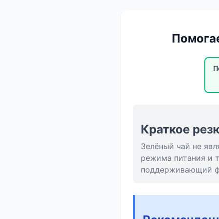
Помогае
П
Краткое рез
Зелёный чай не яв
режима питания и т
поддерживающий фа