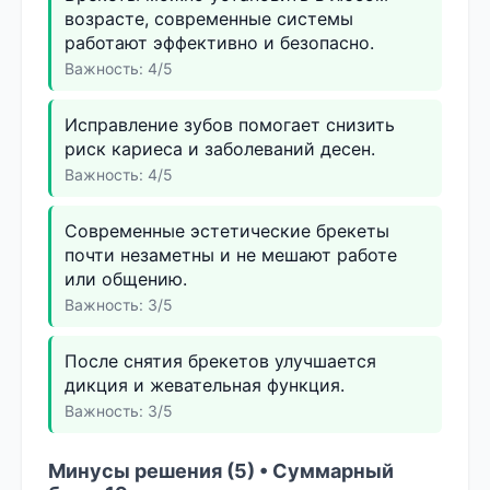
возрасте, современные системы
работают эффективно и безопасно.
Важность: 4/5
Исправление зубов помогает снизить
риск кариеса и заболеваний десен.
Важность: 4/5
Современные эстетические брекеты
почти незаметны и не мешают работе
или общению.
Важность: 3/5
После снятия брекетов улучшается
дикция и жевательная функция.
Важность: 3/5
Минусы решения (5) • Суммарный