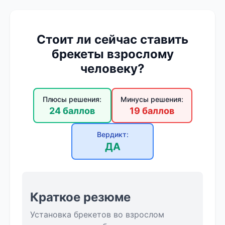
Стоит ли сейчас ставить
брекеты взрослому
человеку?
Плюсы решения:
Минусы решения:
24 баллов
19 баллов
Вердикт:
ДА
Краткое резюме
Установка брекетов во взрослом