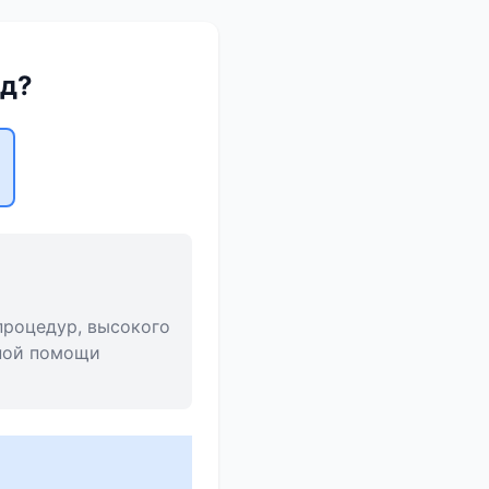
нд?
процедур, высокого
ьной помощи