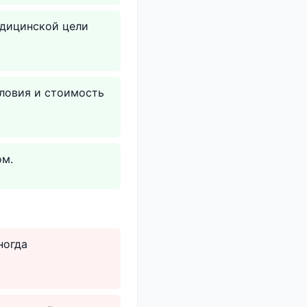
едицинской цели
словия и стоимость
ом.
ногда