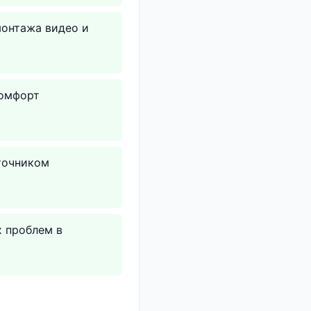
монтажа видео и
комфорт
точником
х проблем в