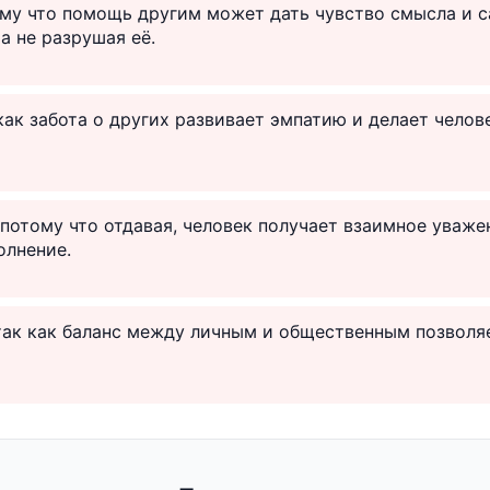
ому что помощь другим может дать чувство смысла и 
а не разрушая её.
 как забота о других развивает эмпатию и делает челов
 потому что отдавая, человек получает взаимное уваже
олнение.
так как баланс между личным и общественным позволя