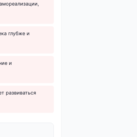
самореализации,
ека глубже и
ние и
ет развиваться