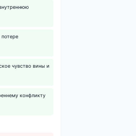
 внутреннюю
 потере
ское чувство вины и
треннему конфликту