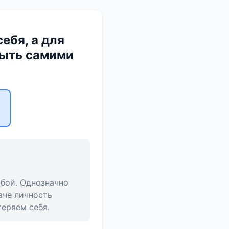
ебя, а для
быть самими
обой. Однозначно
аче личность
теряем себя.