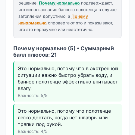
решение.
Почему нормально
подтверждают,
что использование банного полотенца в случае
затопления допустимо, а
Почему
ненормально
опровергают это и показывают,
что это неразумно или неэстетично.
Почему нормально (5) • Суммарный
балл плюсов: 21
Это нормально, потому что в экстренной
ситуации важно быстро убрать воду, и
банное полотенце эффективно впитывает
влагу.
Важность: 5/5
Это нормально, потому что полотенце
легко достать, когда нет швабры или
тряпки под рукой.
Важность: 4/5