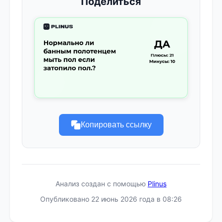
Поделиться
Копировать ссылку
Анализ создан с помощью
Plinus
Опубликовано 22 июнь 2026 года в 08:26