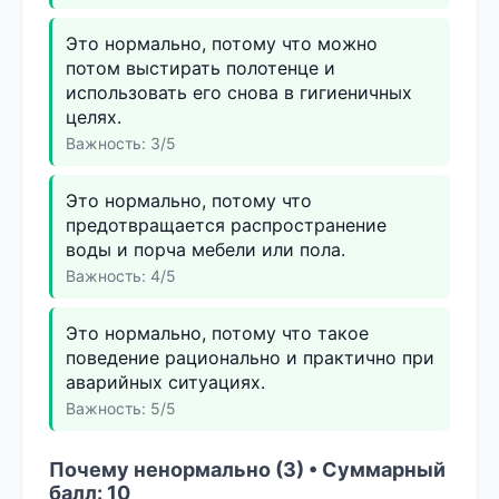
Это нормально, потому что можно
потом выстирать полотенце и
использовать его снова в гигиеничных
целях.
Важность: 3/5
Это нормально, потому что
предотвращается распространение
воды и порча мебели или пола.
Важность: 4/5
Это нормально, потому что такое
поведение рационально и практично при
аварийных ситуациях.
Важность: 5/5
Почему ненормально (3) • Суммарный
балл: 10