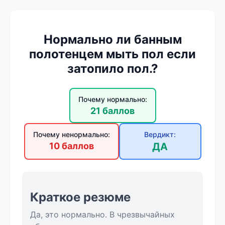
Нормально ли банным
полотенцем мыть пол если
затопило пол.?
Почему нормально:
21 баллов
Почему ненормально:
Вердикт:
10 баллов
ДА
Краткое резюме
Да, это нормально. В чрезвычайных