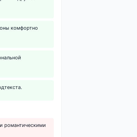
роны комфортно
ональной
одтекста.
 и романтическими