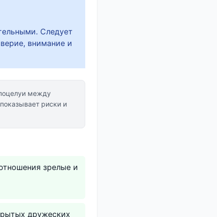
тельными. Следует
верие, внимание и
 поцелуи между
показывает риски и
отношения зрелые и
крытых дружеских