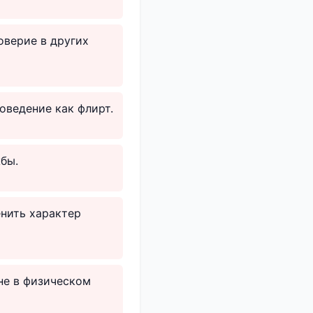
оверие в других
оведение как флирт.
бы.
нить характер
не в физическом