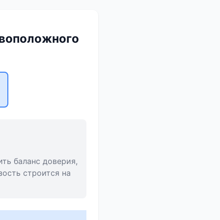
ивоположного
ть баланс доверия,
зость строится на