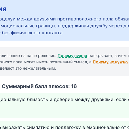
ия
поцелуи между друзьями противоположного пола обяза
эмоциональные границы, поддерживая дружбу через до
 без физического контакта.
 влияющие на ваше решение.
Почему нужно
раскрывает, зачем
жного пола могут иметь позитивный смысл, а
Почему не нужно
 делают это нежелательным.
• Суммарный балл плюсов: 16
циональную близость и доверие между друзьями, если 
е выражать симпатию и поддержку в эмоционально от