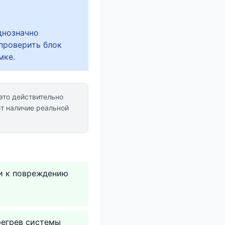
днозначно
 проверить блок
мке.
это действительно
т наличие реальной
ти к повреждению
регрев системы