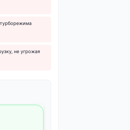
 турборежима
узку, не угрожая