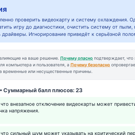
ия
енно проверить видеокарту и систему охлаждения. О
тить игру до диагностики, очистить систему от пыли,
ь драйверы. Игнорирование приведёт к серьёзной поло
 влияющие на ваше решение.
Почему опасно
подтверждает, что 
ля компьютера и пользователя, а
Почему безопасно
опровергае
на временные или несущественные причины.
 • Суммарный балл плюсов: 23
у что внезапное отключение видеокарты может привес
чка напряжения.
 что сильный шум может указывать на критический пе