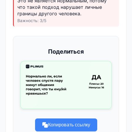
Это не является нормальным, потому
что такой подход нарушает личные
границы другого человека.
Важность: 3/5
Поделиться
Копировать ссылку