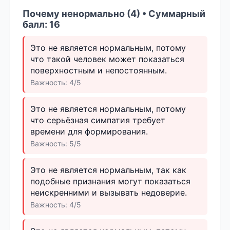
Почему ненормально (4) • Суммарный
балл: 16
Это не является нормальным, потому
что такой человек может показаться
поверхностным и непостоянным.
Важность: 4/5
Это не является нормальным, потому
что серьёзная симпатия требует
времени для формирования.
Важность: 5/5
Это не является нормальным, так как
подобные признания могут показаться
неискренними и вызывать недоверие.
Важность: 4/5