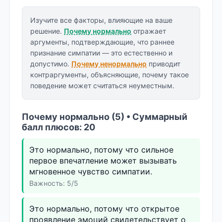
Изучите все факторы, влияющие на ваше
решение.
Почему нормально
отражает
аргументы, подтверждающие, что раннее
признание симпатии — это естественно и
допустимо.
Почему ненормально
приводит
контраргументы, объясняющие, почему такое
поведение может считаться неуместным.
Почему нормально (5) • Суммарный
балл плюсов: 20
Это нормально, потому что сильное
первое впечатление может вызывать
мгновенное чувство симпатии.
Важность: 5/5
Это нормально, потому что открытое
проявление эмоций свидетельствует о