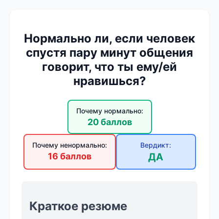
Нормально ли, если человек
спустя пару минут общения
говорит, что ты ему/ей
нравишься?
Почему нормально:
20 баллов
Почему ненормально:
Вердикт:
16 баллов
ДА
Краткое резюме