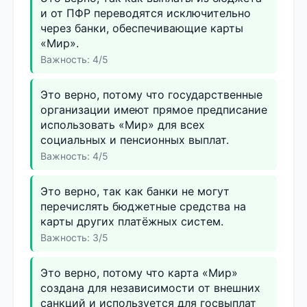
и от ПФР переводятся исключительно
через банки, обеспечивающие карты
«Мир».
Важность: 4/5
Это верно, потому что государственные
организации имеют прямое предписание
использовать «Мир» для всех
социальных и пенсионных выплат.
Важность: 4/5
Это верно, так как банки не могут
перечислять бюджетные средства на
карты других платёжных систем.
Важность: 3/5
Это верно, потому что карта «Мир»
создана для независимости от внешних
санкций и используется для госвыплат