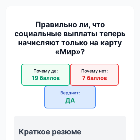
Правильно ли, что
социальные выплаты теперь
начисляют только на карту
«Мир»?
Почему да:
Почему нет:
19 баллов
7 баллов
Вердикт:
ДА
Краткое резюме