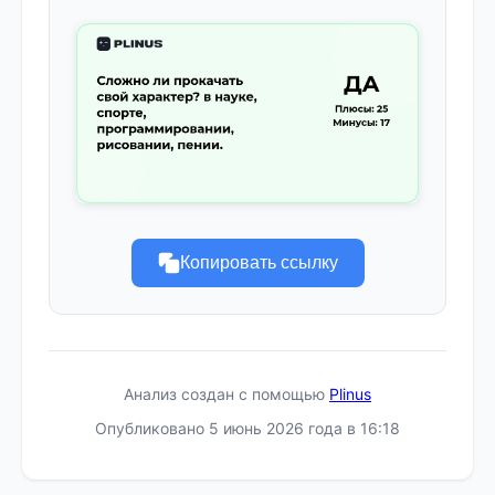
Копировать ссылку
Анализ создан с помощью
Plinus
Опубликовано 5 июнь 2026 года в 16:18