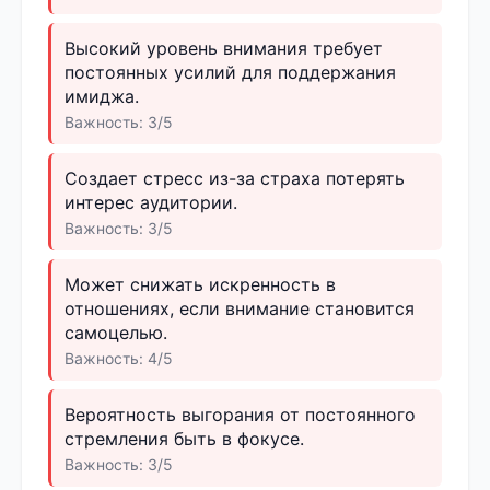
Высокий уровень внимания требует
постоянных усилий для поддержания
имиджа.
Важность: 3/5
Создает стресс из-за страха потерять
интерес аудитории.
Важность: 3/5
Может снижать искренность в
отношениях, если внимание становится
самоцелью.
Важность: 4/5
Вероятность выгорания от постоянного
стремления быть в фокусе.
Важность: 3/5