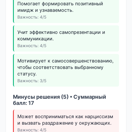
Помогает формировать позитивный
имидж и узнаваемость.
Важность: 4/5
Учит эффективно самопрезентации и
коммуникации.
Важность: 4/5
Мотивирует к самосовершенствованию,
чтобы соответствовать выбранному
статусу.
Важность: 3/5
Минусы решения (5) • Суммарный
балл: 17
Может восприниматься как нарциссизм
и вызвать раздражение у окружающих.
Важность: 4/5