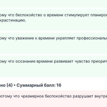
ому что беспокойство о времени стимулирует планиро
крастинацию.
ому что уважение к времени укрепляет профессиональ
ому что осознание времени развивает чувство приорит
о (4) • Суммарный балл: 16
потому что чрезмерное беспокойство разрушает внутр