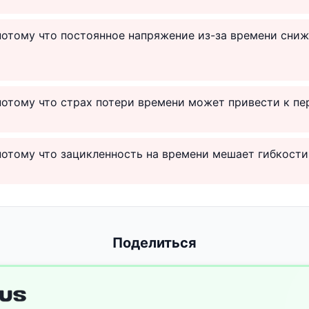
потому что постоянное напряжение из-за времени сни
потому что страх потери времени может привести к пе
потому что зацикленность на времени мешает гибкости
Поделиться