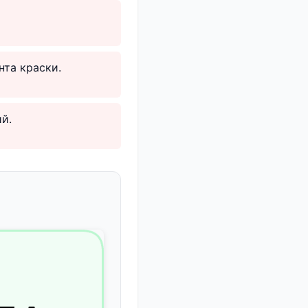
нта краски.
й.