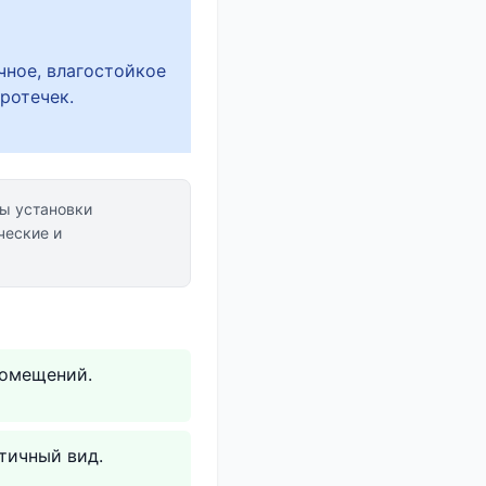
чное, влагостойкое
ротечек.
ы установки
ческие и
помещений.
тичный вид.