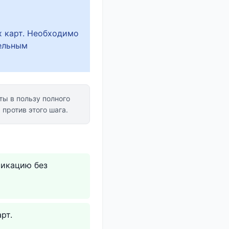
х карт. Необходимо
ельным
ы в пользу полного
против этого шага.
фикацию без
рт.