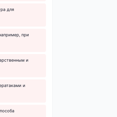
ура для
например, при
дарственным и
ератаками и
способа