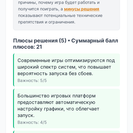
причины, почему игра будет работать и
получится поиграть, а
минусы решения
показывают потенциальные технические
препятствия и ограничения.
Плюсы решения (5) • Суммарный балл
плюсов: 21
Современные игры оптимизируются под
широкий спектр систем, что повышает
вероятность запуска без сбоев.
Важность: 5/5
Большинство игровых платформ
предоставляют автоматическую
настройку графики, что облегчает
запуск.
Важность: 4/5