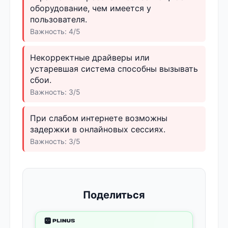
оборудование, чем имеется у
пользователя.
Важность: 4/5
Некорректные драйверы или
устаревшая система способны вызывать
сбои.
Важность: 3/5
При слабом интернете возможны
задержки в онлайновых сессиях.
Важность: 3/5
Поделиться