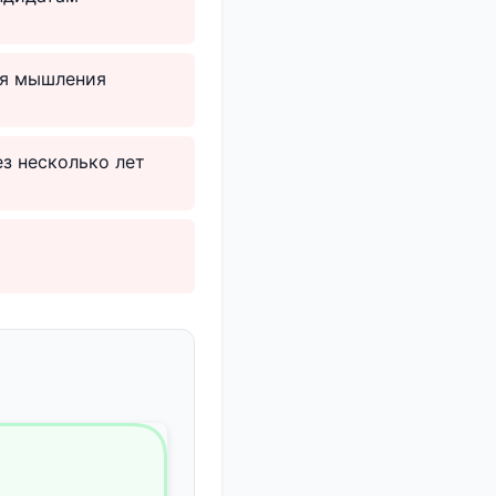
ся мышления
з несколько лет