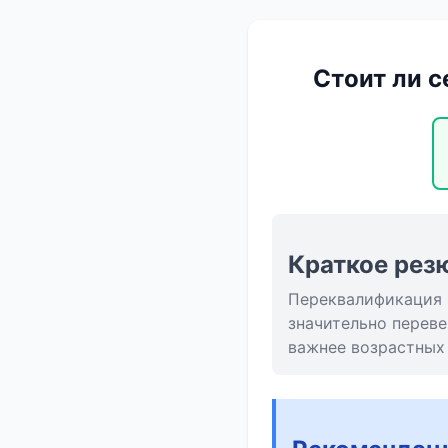
Стоит ли 
Краткое рез
Переквалификация 
значительно перев
важнее возрастных