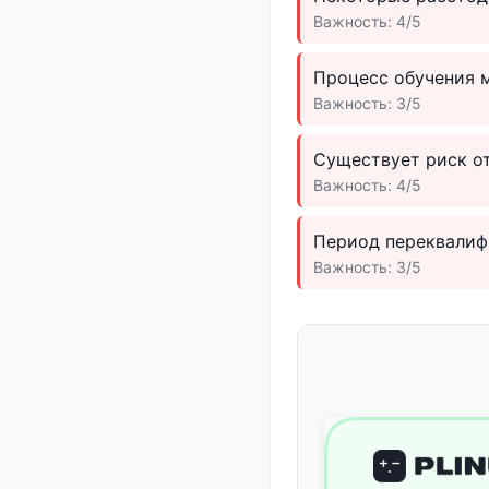
Важность: 4/5
Процесс обучения 
Важность: 3/5
Существует риск от
Важность: 4/5
Период переквалиф
Важность: 3/5