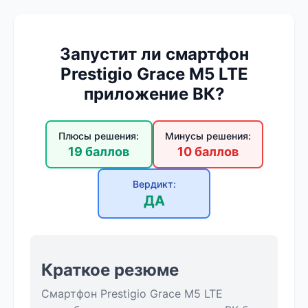
Запустит ли смартфон
Prestigio Grace M5 LTE
приложение ВК?
Плюсы решения:
Минусы решения:
19 баллов
10 баллов
Вердикт:
ДА
Краткое резюме
Смартфон Prestigio Grace M5 LTE