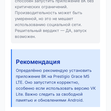
способен запустить приложение ВК без
критических ограничений.
Производительность может быть
умеренной, но это не мешает
использованию социальной сети.
Решительный вердикт — ДА, запуск
возможен.
Рекомендация
Определённо рекомендую установить
приложение ВК на Prestigio Grace M5
LTE. Оно запустится корректно,
особенно если использовать версию VK
Lite. Важно следить за свободной
памятью и обновлениями Android.