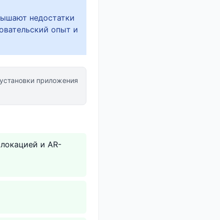
вышают недостатки
овательский опыт и
установки приложения
локацией и AR-