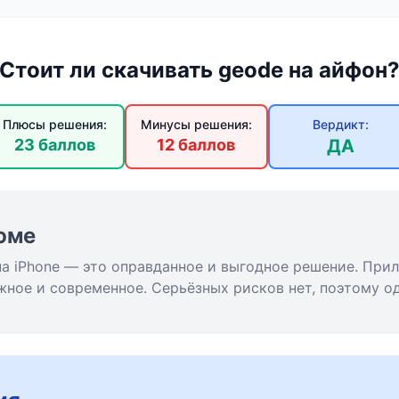
Стоит ли скачивать geode на айфон
Плюсы решения:
Минусы решения:
Вердикт:
23 баллов
12 баллов
ДА
юме
на iPhone — это оправданное и выгодное решение. При
жное и современное. Серьёзных рисков нет, поэтому о