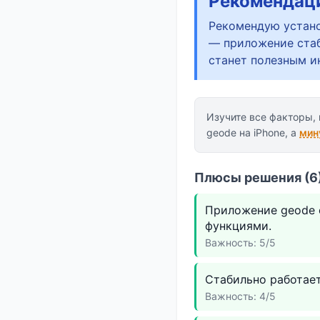
Рекомендац
Рекомендую устано
— приложение стаб
станет полезным и
Изучите все факторы,
geode на iPhone, а
мин
Плюсы решения (6)
Приложение geode 
функциями.
Важность: 5/5
Стабильно работает
Важность: 4/5