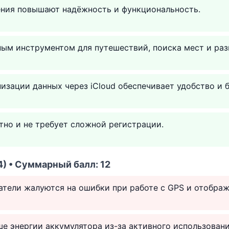
ения повышают надёжность и функциональность.
ым инструментом для путешествий, поиска мест и раз
зации данных через iCloud обеспечивает удобство и б
но и не требует сложной регистрации.
) • Суммарный балл: 12
тели жалуются на ошибки при работе с GPS и отображ
е энергии аккумулятора из-за активного использовани