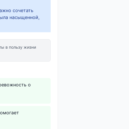
Важно сочетать
была насыщенной,
ы в пользу жизни
ревожность о
помогает