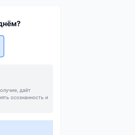
 днём?
олучие, даёт
нять осознанность и