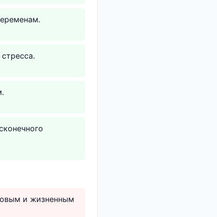
переменам.
 стресса.
.
сконечного
нсовым и жизненным