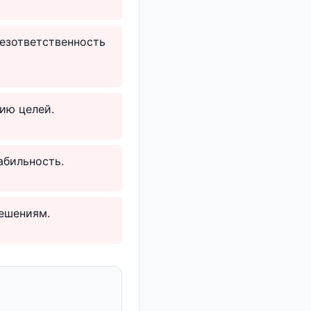
езответственность
ию целей.
абильность.
ешениям.