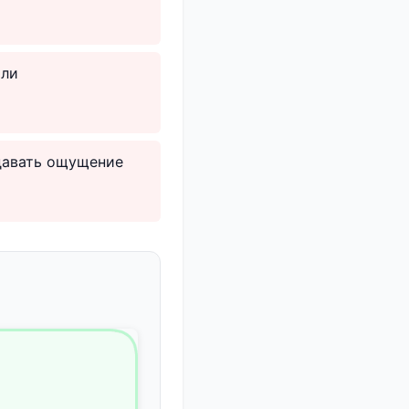
или
здавать ощущение