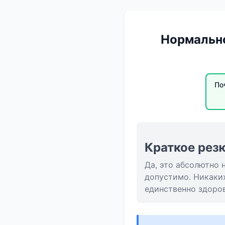
Нормально 
По
Краткое рез
Да, это абсолютно 
допустимо. Никаких
единственно здоров