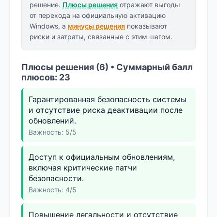
решение.
Плюсы решения
отражают выгоды
от перехода на официальную активацию
Windows, а
минусы решения
показывают
риски и затраты, связанные с этим шагом.
Плюсы решения (6) • Суммарный балл
плюсов: 23
Гарантированная безопасность системы
и отсутствие риска деактивации после
обновлений.
Важность: 5/5
Доступ к официальным обновлениям,
включая критические патчи
безопасности.
Важность: 4/5
Повышение легальности и отсутствие