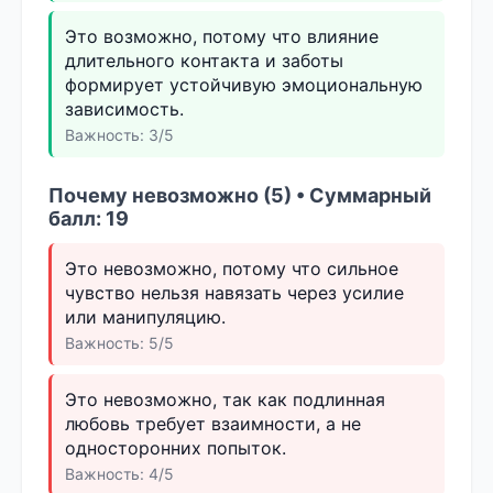
Это возможно, потому что влияние
длительного контакта и заботы
формирует устойчивую эмоциональную
зависимость.
Важность: 3/5
Почему невозможно (5) • Суммарный
балл: 19
Это невозможно, потому что сильное
чувство нельзя навязать через усилие
или манипуляцию.
Важность: 5/5
Это невозможно, так как подлинная
любовь требует взаимности, а не
односторонних попыток.
Важность: 4/5