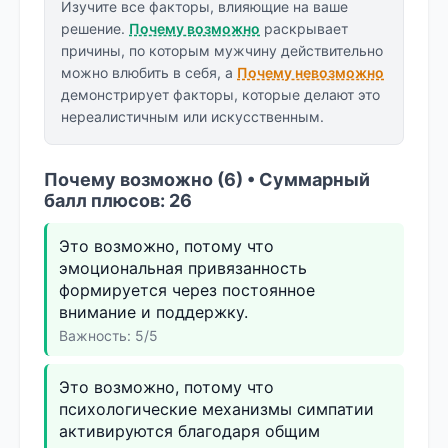
Изучите все факторы, влияющие на ваше
решение.
Почему возможно
раскрывает
причины, по которым мужчину действительно
можно влюбить в себя, а
Почему невозможно
демонстрирует факторы, которые делают это
нереалистичным или искусственным.
Почему возможно (6) • Суммарный
балл плюсов: 26
Это возможно, потому что
эмоциональная привязанность
формируется через постоянное
внимание и поддержку.
Важность: 5/5
Это возможно, потому что
психологические механизмы симпатии
активируются благодаря общим