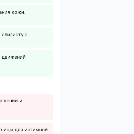
ания кожи.
 слизистую.
ь движений
ращении и
ожницы для интимной