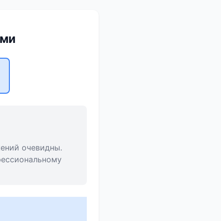
ами
жений очевидны.
фессиональному