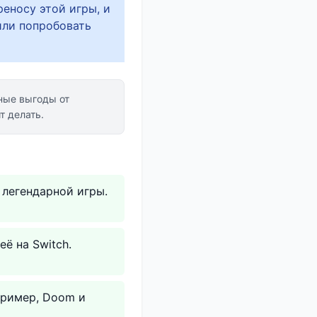
ереносу этой игры, и
или попробовать
ые выгоды от
т делать.
 легендарной игры.
её на Switch.
пример, Doom и