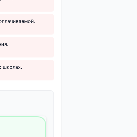
ооплачиваемой.
ния.
 школах.