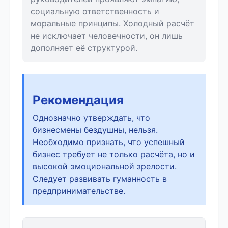
социальную ответственность и
моральные принципы. Холодный расчёт
не исключает человечности, он лишь
дополняет её структурой.
Рекомендация
Однозначно утверждать, что
бизнесмены бездушны, нельзя.
Необходимо признать, что успешный
бизнес требует не только расчёта, но и
высокой эмоциональной зрелости.
Следует развивать гуманность в
предпринимательстве.