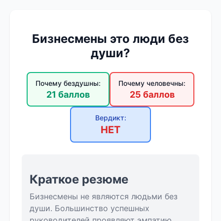
Бизнесмены это люди без
души?
Почему бездушны:
Почему человечны:
21 баллов
25 баллов
Вердикт:
НЕТ
Краткое резюме
Бизнесмены не являются людьми без
души. Большинство успешных
руководителей проявляют эмпатию,