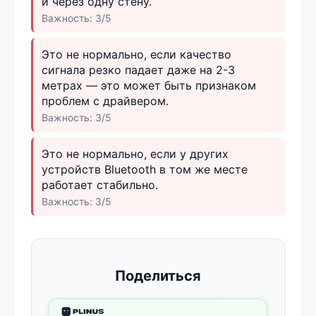
и через одну стену.
Важность: 3/5
Это не нормально, если качество
сигнала резко падает даже на 2-3
метрах — это может быть признаком
проблем с драйвером.
Важность: 3/5
Это не нормально, если у других
устройств Bluetooth в том же месте
работает стабильно.
Важность: 3/5
Поделиться