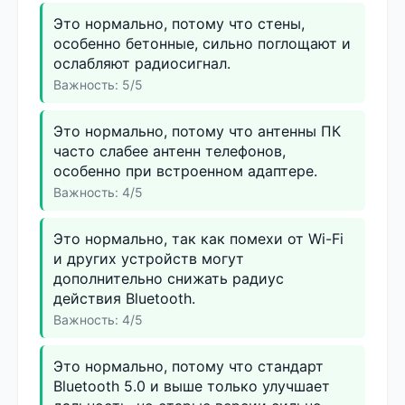
Это нормально, потому что стены,
особенно бетонные, сильно поглощают и
ослабляют радиосигнал.
Важность: 5/5
Это нормально, потому что антенны ПК
часто слабее антенн телефонов,
особенно при встроенном адаптере.
Важность: 4/5
Это нормально, так как помехи от Wi-Fi
и других устройств могут
дополнительно снижать радиус
действия Bluetooth.
Важность: 4/5
Это нормально, потому что стандарт
Bluetooth 5.0 и выше только улучшает