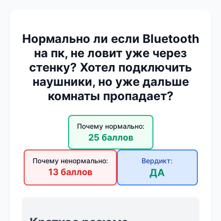
Нормально ли если Bluetooth
на пк, не ловит уже через
стенку? Хотел подключить
наушники, но уже дальше
комнаты пропадает?
Почему нормально:
25 баллов
Почему ненормально:
Вердикт:
13 баллов
ДА