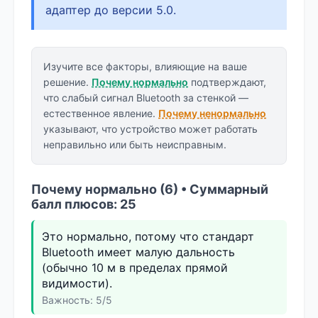
адаптер до версии 5.0.
Изучите все факторы, влияющие на ваше
решение.
Почему нормально
подтверждают,
что слабый сигнал Bluetooth за стенкой —
естественное явление.
Почему ненормально
указывают, что устройство может работать
неправильно или быть неисправным.
Почему нормально (6) • Суммарный
балл плюсов: 25
Это нормально, потому что стандарт
Bluetooth имеет малую дальность
(обычно 10 м в пределах прямой
видимости).
Важность: 5/5