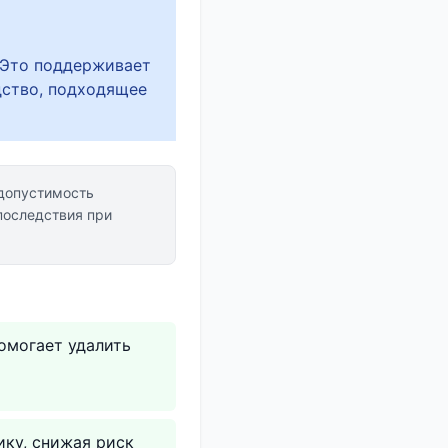
 Это поддерживает
дство, подходящее
допустимость
последствия при
омогает удалить
ику, снижая риск