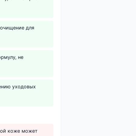
 очищение для
рмулу, не
сению уходовых
ьной коже может