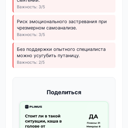
Важность: 3/5
Риск эмоционального застревания при
чрезмерном самоанализе.
Важность: 3/5
Без поддержки опытного специалиста
можно усугубить путаницу.
Важность: 2/5
Поделиться