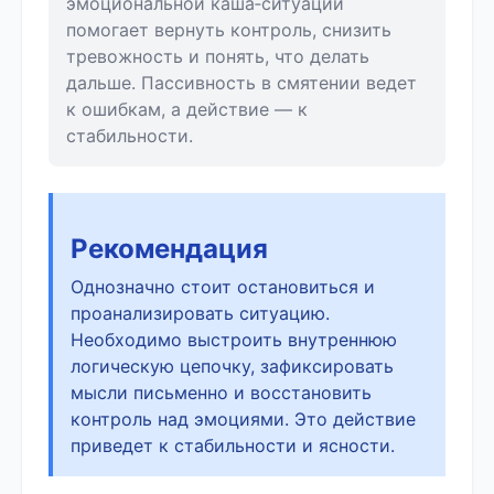
эмоциональной каша‑ситуации
помогает вернуть контроль, снизить
тревожность и понять, что делать
дальше. Пассивность в смятении ведет
к ошибкам, а действие — к
стабильности.
Рекомендация
Однозначно стоит остановиться и
проанализировать ситуацию.
Необходимо выстроить внутреннюю
логическую цепочку, зафиксировать
мысли письменно и восстановить
контроль над эмоциями. Это действие
приведет к стабильности и ясности.