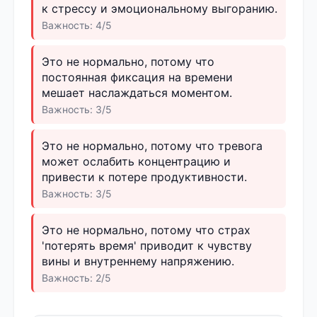
к стрессу и эмоциональному выгоранию.
Важность: 4/5
Это не нормально, потому что
постоянная фиксация на времени
мешает наслаждаться моментом.
Важность: 3/5
Это не нормально, потому что тревога
может ослабить концентрацию и
привести к потере продуктивности.
Важность: 3/5
Это не нормально, потому что страх
'потерять время' приводит к чувству
вины и внутреннему напряжению.
Важность: 2/5