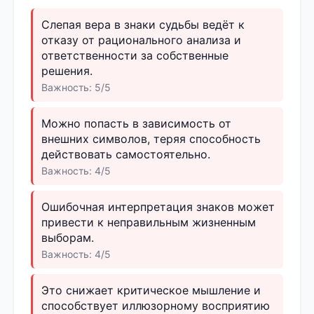
Слепая вера в знаки судьбы ведёт к
отказу от рационального анализа и
ответственности за собственные
решения.
Важность: 5/5
Можно попасть в зависимость от
внешних символов, теряя способность
действовать самостоятельно.
Важность: 4/5
Ошибочная интерпретация знаков может
привести к неправильным жизненным
выборам.
Важность: 4/5
Это снижает критическое мышление и
способствует иллюзорному восприятию