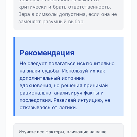
критически и брать ответственность.
Вера в символы допустима, если она не
заменяет разумный выбор.
Рекомендация
Не следует полагаться исключительно
на знаки судьбы. Используй их как
дополнительный источник
вдохновения, но решения принимай
рационально, анализируя факты и
последствия. Развивай интуицию, не
отказываясь от логики.
Изучите все факторы, влияющие на ваше