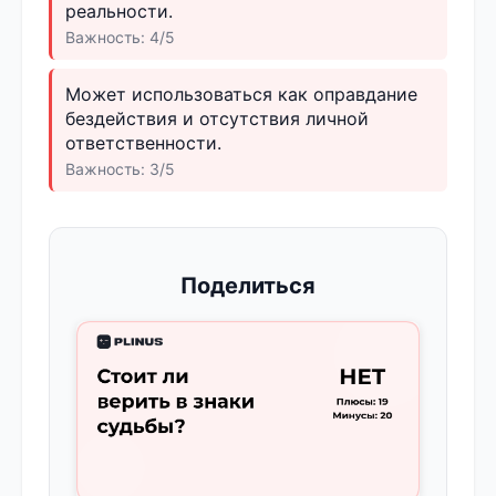
реальности.
Важность: 4/5
Может использоваться как оправдание
бездействия и отсутствия личной
ответственности.
Важность: 3/5
Поделиться