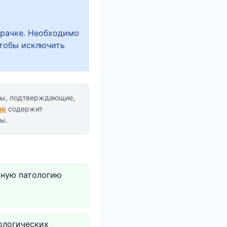
зрачке. Необходимо
чтобы исключить
ы, подтверждающие,
но
содержит
ы.
зную патологию
ологических