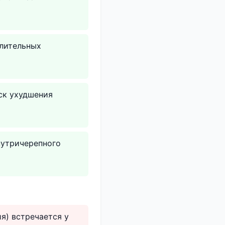
алительных
ск ухудшения
нутричерепного
я) встречается у