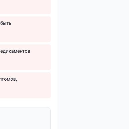
 быть
медикаментов
птомов,