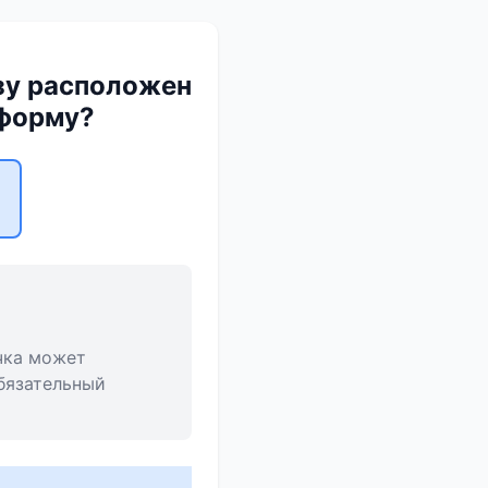
азу расположен
 форму?
чка может
обязательный